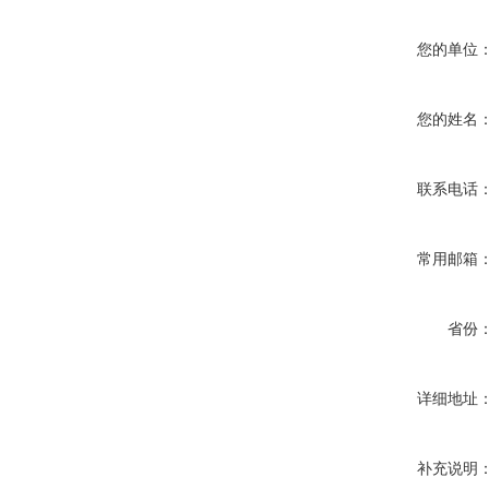
您的单位
您的姓名
联系电话
常用邮箱
省份
详细地址
补充说明