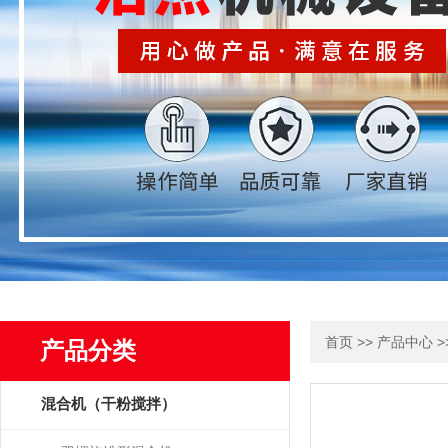
>>
>
首页
产品中心
产品分类
混合机（干粉搅拌）