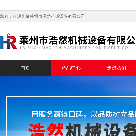
您好，欢迎光临
莱州市浩然机械设备有限公司
首页
产品中心
走进我们