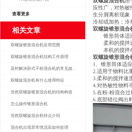
双螺旋混合机
用
应性广，对热敏
查看更多
生分屑离析现象
冷却或加热；冷
双螺旋锥形混合
相关文章
锥形筒体适应
柔和的搅拌速
双螺旋锥形混合机应用范围
本机的搅拌作
双螺旋锥形混合
双螺旋锥形混合机结构工作原理
1、锥形筒体适
及时解决卧式干粉混合机的常见故障都有哪些
2.适用于物料
3.柔和的搅拌
双螺旋混合机有什么使用特征
4.对热敏性物
5.在粉-粉混
浩然双螺旋锥形混合机的结构构造
6.底部错位阀
怎么操作锥形混合机
浩然双螺旋混合机特点介绍
混合机出现异常情况应如何处理