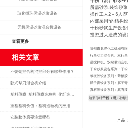
干粉（混）砂浆生
所需砂浆.装饰砂浆
玻化微珠保温砂浆设备
操作工人2－6人即
内部采用*的结构
无机保温砂浆混合机设备
干粉砂浆生产设备性
投资过大造成的设
查看更多
莱州市龙骏化工机械有限
相关文章
行星动力混合机、双行星
星搅拌机、双螺带混合机
干粉砂浆设备系列：干粉
不锈钢捏合机混捏部分有哪些作用？
苯板胶设备系列：苯板胶
卧式犁刀混合机介绍
腻子膏设备系列：腻子膏
真石漆设备系列：真石漆
塑料薄膜_塑料薄膜造粒机_化纤造粒机简介
如果你对
干粉（混）砂浆
重塑塑料价值：塑料造粒机的应用特点与产业赋能​
安装胶体磨要注意哪些
产品