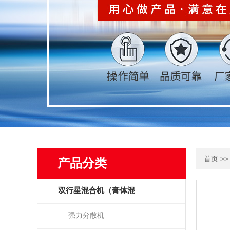
>
首页
产品分类
双行星混合机（膏体混
拌）
强力分散机