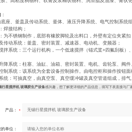
装胶、高粘度稠物料、软膏及浆糊状物料、润滑脂及油漆、膏状
构
：
由底座、釜盖及传动系统、釜体、液压升降系统、电气控制系统
座：焊接结构；
体：为不锈钢制作，底部有橡胶脚轮及出料口，外壁有定位夹紧扣
盖及传动系统：釜盖、密封装置、减速器、电动机、变频器；
散搅拌系统：三个运行机构，一个低速搅拌（锚式桨+四氟刮板）
压升降系统：柱塞、油缸、油箱、密封装置、电机、齿轮泵、阀件
气控制系统：该系统为全套设备控制操作。由电控柜和操作按钮面
空系统：可抽真空，由真空泵、真空缓冲罐及真空管道组成，排气
锡行星搅拌机 玻璃胶生产设备
感兴趣，想了解更详细的产品信息，填写下表直接与厂
产品：
您的单位：