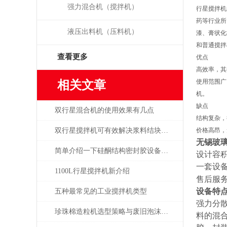
强力混合机（搅拌机）
行星搅拌机
药等行业所
液压出料机（压料机）
漆、膏状化
和普通搅拌
查看更多
优点
高效率，其
相关文章
使用范围广
机。
缺点
双行星混合机的使用效果有几点
结构复杂，
双行星搅拌机可有效解决浆料结块问题
价格高昂，
无锡玻
简单介绍一下硅酮结构密封胶设备具有哪些产品特征？
设计容积
一套设
1100L行星搅拌机新介绍
售后服
设备特
五种最常见的工业搅拌机类型
强力分
珍珠棉造粒机选型策略与废旧泡沫再生适配要点
料的混