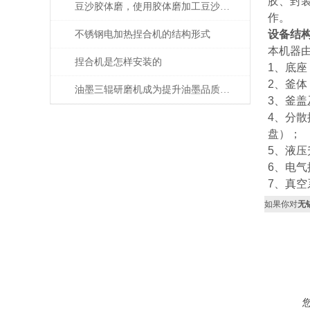
胶、封
豆沙胶体磨，使用胶体磨加工豆沙、豆瓣酱等豆制品
作。
设备结
不锈钢电加热捏合机的结构形式
本机器
捏合机是怎样安装的
1、底
2、釜
油墨三辊研磨机成为提升油墨品质的关键技术
3、釜
4、分
盘）；
5、液
6、电
7、真
如果你对
无