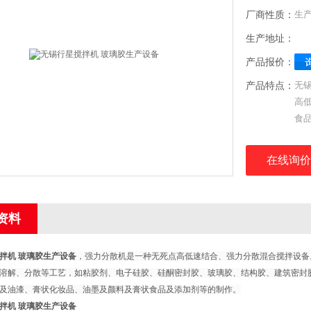
厂商性质：
生
生产地址：
产品报价：
产品特点：
无
高
食
溶
璃
在线询价
胶
状
资料
拌机 玻璃胶生产设备
，强力分散机是一种无死点高低速结合、强力分散混合搅拌设备
溶解、分散等工艺，如粘胶剂、电子硅胶、硅酮密封胶、玻璃胶、结构胶、建筑密封
及油漆、膏状化妆品、油墨及颜料及膏状食品及添加剂等的制作。
拌机 玻璃胶生产设备