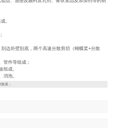
化妆品、油墨及颜料及乳剂、膏状食品及添加剂等的制
组成。
；
、刮边卦壁刮底，两个高速分散剪切（蝴蝶桨+分散
、管件等组成；
板组成。
、消泡。
家联系：