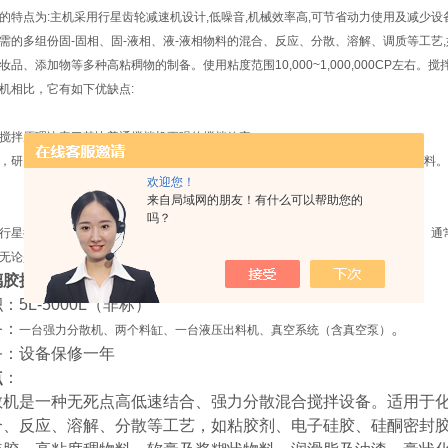
的特点为:主机采用行星齿轮减速机设计,低噪音,机械效率高,可节省动力使用及减少
需的多组份固-固相、固-液相、液-液相物料的混合、反应、分散、溶解、调质等工艺
妆品、添加物等多种高粘稠物的制备。使用粘度范围10,000~1,000,000CP左
机相比，它有如下优缺点:
搅拌原理决定了其比普通搅拌机更强的搅拌效率。
，研究表明行星搅拌机可以适用于粘度在100万pcs和固含量90%以下的大多数物
欢迎您！
来自局域网的朋友！有什么可以帮助您的
吗？
行星搅拌机通常通过行星齿轮传动来达到行星运动，传动箱结构复杂，不易维护。通
无论是传动箱还是桨叶料桶，都需要进行精密加工，其价格远远高于普通搅拌机。
璃胶搅拌机
：5L-5000L（非标）
备：
。
一台强力分散机、两个料缸、一台液压出料机、真空系统（含真空泵）
务：设备保修一年
点
：
散机是一种无死点高低速结合、强力分散混合搅拌设备。适用于
合、反应、溶解、分散等工艺，如粘胶剂、电子硅胶、硅酮密封