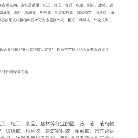
设备占用空间。该机器适用于化工、轻工、食品、电池、制药、建材、农
,如油墨、颜料、粘胶剂、密封胶、封装胶软膏、糊状物料、润滑脂、油
右。搅拌器的形式根据物料要求可为多层浆叶式、框式、蝴蝶式、外轮式等 。
料。配合多种搅拌器和其它辅助装置*可以替代市场上绝大多数普通搅拌
常还伴随噪音问题。
化工、轻工、食品、建材等行业的固—液、液—液相物
胶、玻璃胶、结构胶、建筑密封胶、耐候胶、汽车密封