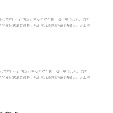
出料机与本厂生产的双行星动力混合机、双行星混合机、强力
料的液压式灌装设备，从而实现高粘度物料的挤出、人工灌
据需要设计为上出料、下出料等出料形式，结构简单，操作
料机与本厂生产的双行星动力混合机、双行星混合机、强力
料的液压式灌装设备，从而实现高粘度物料的挤出、人工灌
据需要设计为上出料、下出料等出料形式，结构简单，操作