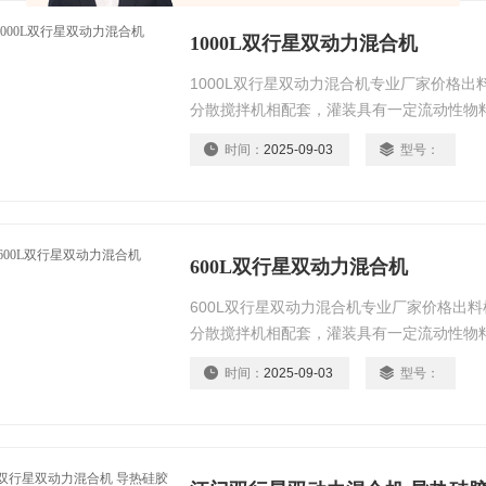
1000L双行星双动力混合机
1000L双行星双动力混合机专业厂家价格
分散搅拌机相配套，灌装具有一定流动性物
装、输送。特别适用于压灌粘稠物料，可根
时间：
2025-09-03
型号：
方便。
600L双行星双动力混合机
600L双行星双动力混合机专业厂家价格出
分散搅拌机相配套，灌装具有一定流动性物
装、输送。特别适用于压灌粘稠物料，可根
时间：
2025-09-03
型号：
方便。