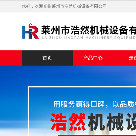
您好，欢迎光临
莱州市浩然机械设备有限公司
首页
产品中心
走