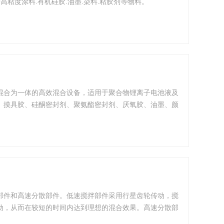
高粘度涂料.有机硅胶.油墨.染料.粘胶剂等物料。
混合为一体的高效混合设备，适用于聚合物锂离子电池液及
、摸具胶、硅酮密封剂、聚氨酯密封剂、厌氧胶、油墨、颜
制药、建材、农药行业的液与液、固与液物料的混合、反
部件和高速分散部件。低速搅拌部件采用行星齿轮传动，搅
动，从而在较短的时间内达到理想的混合效果。高速分散部
料受到强烈的剪切与分散混合，其效果为普通混合机的几