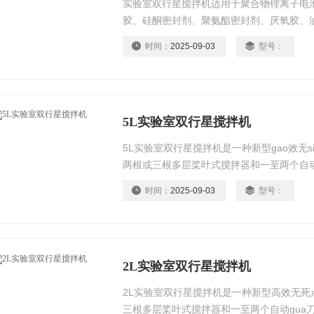
实验室双行星搅拌机适用于聚合物锂离子电
胶、硅酮密封剂、聚氨酯密封剂、厌氧胶、
约、建材行业的液与液、固与液物料的混合
时间：
2025-09-03
型号：
5L实验室双行星搅拌机
5L实验室双行星搅拌机是一种新型gao效无
两根或三根多层桨叶式搅拌器和一至两个自
绕自身轴线自转，使物料在釜体内做复杂的
时间：
2025-09-03
型号：
2L实验室双行星搅拌机
2L实验室双行星搅拌机是一种新型高效无死
三根多层桨叶式搅拌器和一至两个自动gua