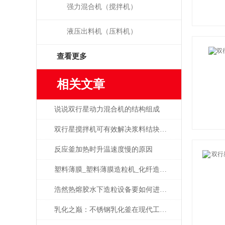
强力混合机（搅拌机）
液压出料机（压料机）
查看更多
相关文章
说说双行星动力混合机的结构组成
双行星搅拌机可有效解决浆料结块问题
反应釜加热时升温速度慢的原因
塑料薄膜_塑料薄膜造粒机_化纤造粒机简介
浩然热熔胶水下造粒设备要如何进行无损检测
乳化之巅：不锈钢乳化釜在现代工业中的关键角色