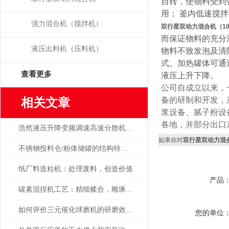
自转，使物料受到
用； 釜内低速搅
强力混合机（搅拌机）
双行星双动力混合机（100-
而保证物料的充分
液压出料机（压料机）
物料不致发泡及清
式。加热罐体可通
查看更多
液压上升下降。
公司自成立以来，
相关文章
备的研制和开发，
浆设备、腻子粉设
各地，并部分出口
浩然液压升降变频调速高速分散机简介
如果你对
双行星双动力混合机
不锈钢投料仓/粉体储罐的结构特点是什么？
纸厂料造粒机：处理废料，创造价值
产品
碳素混捏机工艺：精细糅合，雕琢碳素精品
如何评价三元催化球磨机的研磨效果？
您的单位