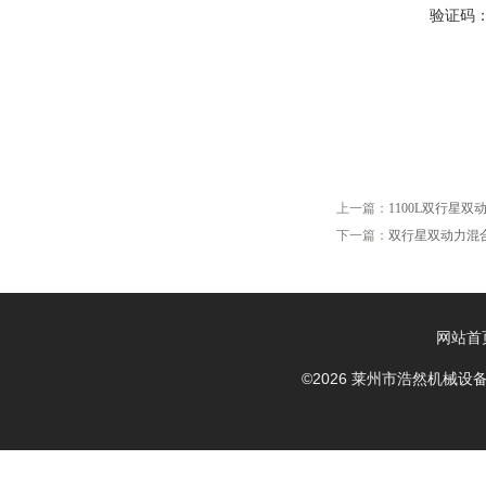
验证码
上一篇：
1100L双行星双
下一篇：
双行星双动力混合机
网站首
©2026 莱州市浩然机