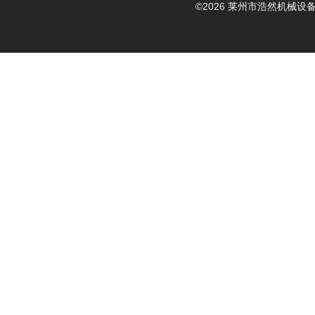
©2026 莱州市浩然机