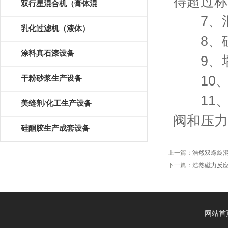
得超过标
磨）
双行星混合机（膏体混
7、混
拌）
乳化过滤机（液体）
8、硅
涂料真石漆设备
9、墙
10、
干粉砂浆生产设备
11、
美缝剂/化工生产设备
阀和压力
硅酮胶生产成套设备
上一篇：
浩然双螺旋
下一篇：
浩然磁力反
网站首