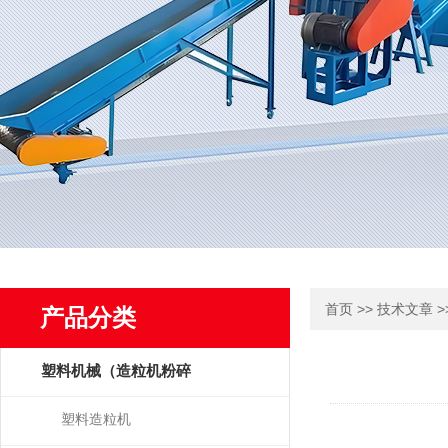
>>
>
首页
技术文章
产品分类
塑料机械（造粒机粉碎
机）
塑料造粒机