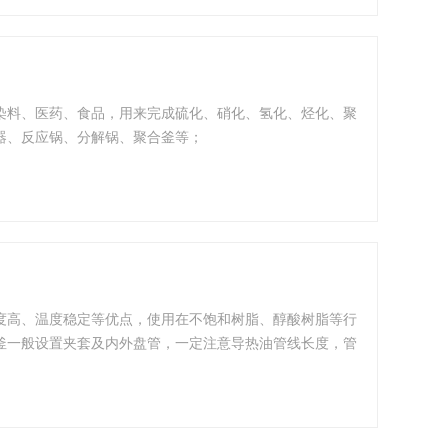
染料、医药、食品，用来完成硫化、硝化、氢化、烃化、聚
器、反应锅、分解锅、聚合釜等；
度高、温度稳定等优点，使用在不饱和树脂、醇酸树脂等行
釜一般设置夹套及内外盘管，一定注意导热油管线长度，管
数决定了升温速度。