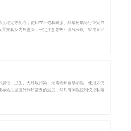
温度稳定等优点，使用在不饱和树脂、醇酸树脂等行业完成
设置夹套及内外盘管，一定注意导热油管线长度，管道直径
了升温速度。
耐腐蚀、卫生、无环境污染、无需锅炉自动加温、使用方便
使导热油温度升到所需要的温度，然后有测温控制仪控制电
上研制成功的新型产品，应用于医药、化工、食品、天然调