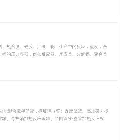
料、热熔胶、硅胶、油漆、化工生产中的反应，蒸发，合
过程的压力容器，例如反应器、反应釜、分解锅、聚合釜
多功能混合搅拌釜罐，搪玻璃（瓷）反应釜罐、高压磁力搅
釜罐、导热油加热反应釜罐、半圆管/外盘管加热反应釜
设计与制造，该系列反应釜主要应用于水解、中和、蒸馏、
、固氮、萃取、聚合、氢化、硝化,卤化、磺化,氨化,酰