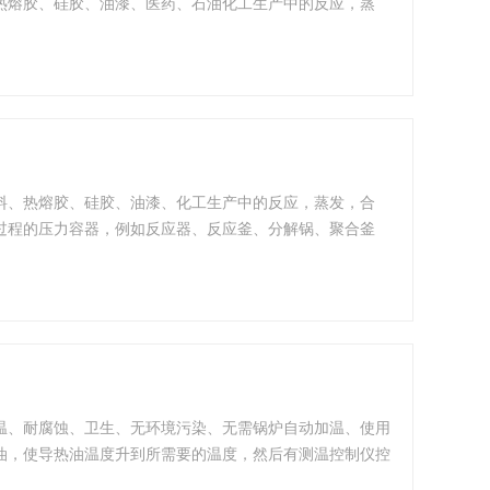
热熔胶、硅胶、油漆、医药、石油化工生产中的反应，蒸
等。
料、热熔胶、硅胶、油漆、化工生产中的反应，蒸发，合
过程的压力容器，例如反应器、反应釜、分解锅、聚合釜
温、耐腐蚀、卫生、无环境污染、无需锅炉自动加温、使用
油，使导热油温度升到所需要的温度，然后有测温控制仪控
基，广泛地应用于医药、化工、食品、天然调味品、食品添