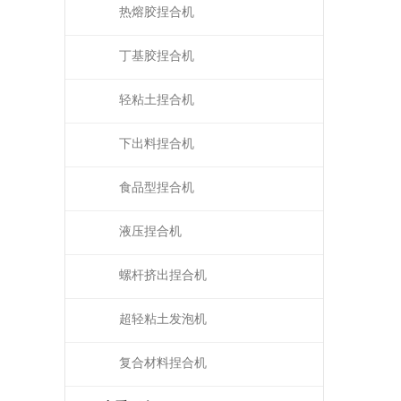
热熔胶捏合机
丁基胶捏合机
轻粘土捏合机
下出料捏合机
食品型捏合机
液压捏合机
螺杆挤出捏合机
超轻粘土发泡机
复合材料捏合机