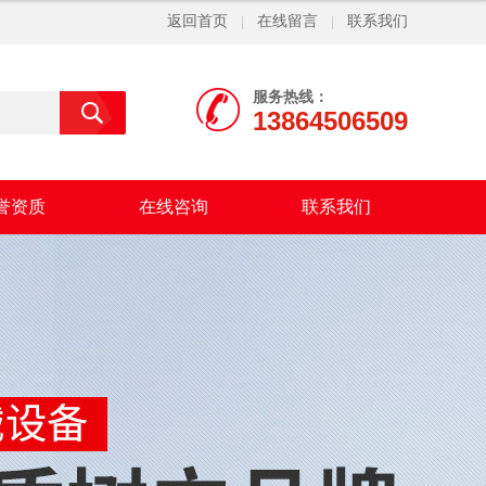
返回首页
在线留言
联系我们
|
|
服务热线：
13864506509
誉资质
在线咨询
联系我们