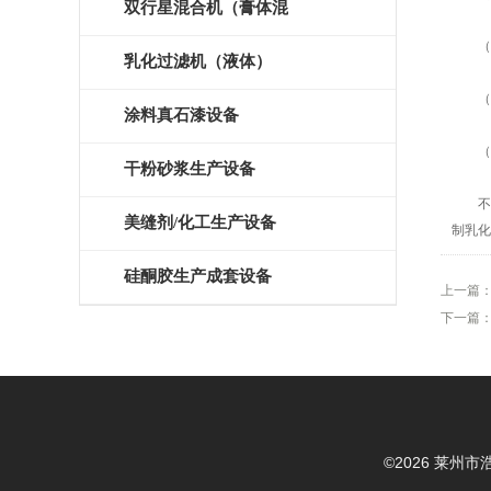
磨）
双行星混合机（膏体混
（3
拌）
乳化过滤机（液体）
（4
涂料真石漆设备
（5
干粉砂浆生产设备
不锈
美缝剂/化工生产设备
制乳化
硅酮胶生产成套设备
上一篇
下一篇
©2026 莱