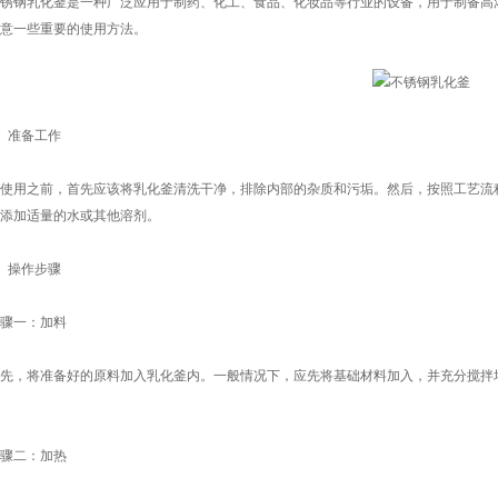
钢乳化釜是一种广泛应用于制药、化工、食品、化妆品等行业的设备，用于制备高浓
意一些重要的使用方法。
准备工作
用之前，首先应该将乳化釜清洗干净，排除内部的杂质和污垢。然后，按照工艺流程
添加适量的水或其他溶剂。
操作步骤
一：加料
，将准备好的原料加入乳化釜内。一般情况下，应先将基础材料加入，并充分搅拌均
二：加热