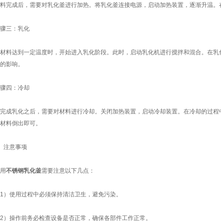
完成后，需要对乳化釜进行加热。将乳化釜连接电源，启动加热装置，逐渐升温。在
三：乳化
料达到一定温度时，开始进入乳化阶段。此时，启动乳化机进行搅拌和混合。在乳化
的影响。
四：冷却
成乳化之后，需要对材料进行冷却。关闭加热装置，启动冷却装置。在冷却的过程中
材料倒出即可。
注意事项
用
不锈钢乳化釜
需要注意以下几点：
）使用过程中必须保持清洁卫生，避免污染。
）操作前务必检查设备是否正常，确保各部件工作正常。