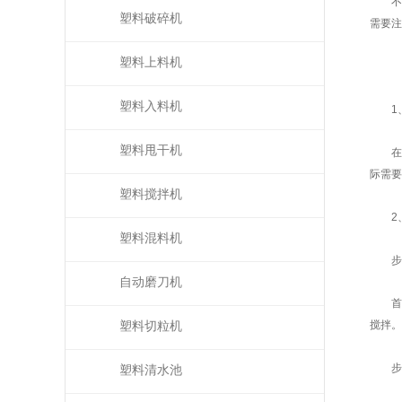
不锈
塑料破碎机
需要注
塑料上料机
塑料入料机
1、
塑料甩干机
在使
际需要
塑料搅拌机
2、
塑料混料机
步骤
自动磨刀机
首先
搅拌。
塑料切粒机
步骤
塑料清水池