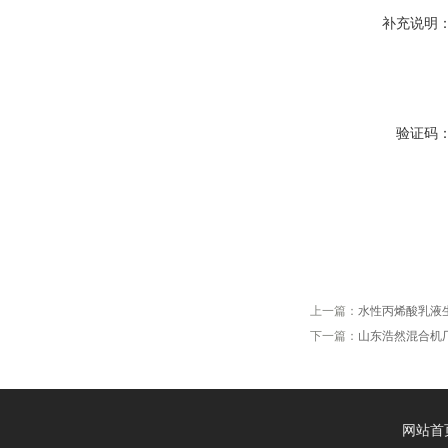
补充说明
验证码
上一篇：
水性丙烯酸乳液
下一篇：
山东浩然混合机
网站首