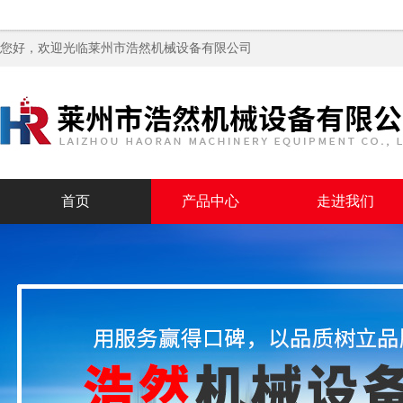
您好，欢迎光临
莱州市浩然机械设备有限公司
首页
产品中心
走进我们