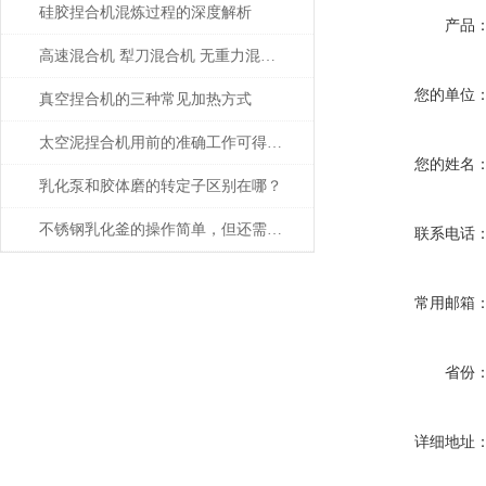
硅胶捏合机混炼过程的深度解析
产品
高速混合机 犁刀混合机 无重力混合机的工作原理
您的单位
真空捏合机的三种常见加热方式
太空泥捏合机用前的准确工作可得做好了
您的姓名
乳化泵和胶体磨的转定子区别在哪？
不锈钢乳化釜的操作简单，但还需要注意一些使用方法
联系电话
常用邮箱
省份
详细地址