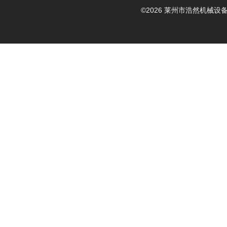
©2026 莱州市浩然机