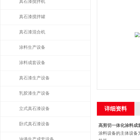
真石漆搅拌机
真石漆搅拌罐
真石漆混合机
涂料生产设备
涂料成套设备
真石漆生产设备
乳胶漆生产设备
详细资料
立式真石漆设备
卧式真石漆设备
高剪切一体化涂料成
涂料设备
的主体设备
油漆生产成套设备