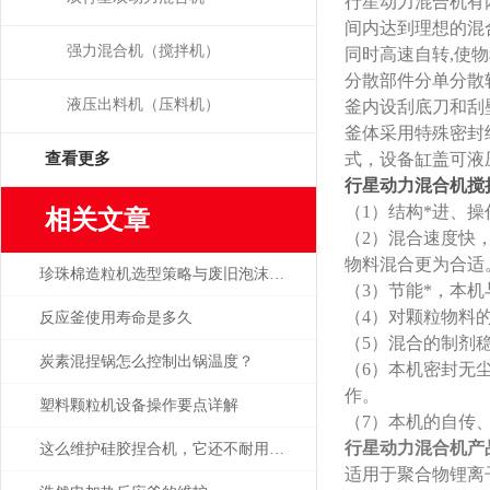
行星动力混合机有
间内达到理想的混
强力混合机（搅拌机）
同时高速自转,使
分散部件分单分散
液压出料机（压料机）
釜内设刮底刀和刮
釜体采用特殊密封
查看更多
式，设备缸盖可液
行星动力混合机搅
（1）结构*进、
相关文章
（2）混合速度快
物料混合更为合适
珍珠棉造粒机选型策略与废旧泡沫再生适配要点
（3）节能*，本
（4）对颗粒物料
反应釜使用寿命是多久
（5）混合的制剂
炭素混捏锅怎么控制出锅温度？
（6）本机密封无
作。
塑料颗粒机设备操作要点详解
（7）本机的自传
行星动力混合机产
这么维护硅胶捏合机，它还不耐用你找我
适用于聚合物锂离