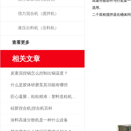
高速分散部件与行星架一
选用。
强力混合机（搅拌机）
二个双框搅拌器在桶体同
液压出料机（压料机）
查看更多
相关文章
炭素混捏锅怎么控制出锅温度？
什么是胶体研磨泵其功能有哪些
匠心凝聚，粒粒精准：塑料造粒机如何炼就“黄金颗粒”？
硅胶捏合机|捏合机百科
涂料高速分散机是一种什么设备