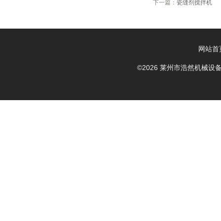
下一篇：
瓷缝剂搅拌机
网站首
©2026 莱州市浩然机