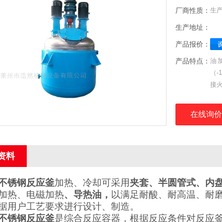
厂商性质：
生
生产地址：
产品报价：
产品特点：
油
（-
接
在线询价
资料
不锈钢
反应釜
加热、冷却可采用
夹套、半圆管式、内
加热、电磁加热
、
导热油，
以满足耐酸、耐高温、耐
据用户工艺要求进行设计、制造。
不锈钢反应釜
是综合反应容器，根据反应条件对反应釜