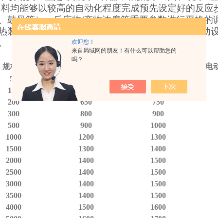
出料均能够以较高的自动化程度完成预先设定好的反应
、鼓风等）、反应物/产物浓度等重要参数进行严格的
热装置、冷却装置、密封装置组成。相应配套的辅助
。
欢迎您！
来自局域网的朋友！有什么可以帮助您的
吗？
规格 L
内锅直径 φmm
夹套直径 φmm
电
50
500
600
100
550
65
200
650
750
300
800
900
500
900
1000
1000
1200
1300
1500
1300
1400
2000
1400
1500
2500
1400
1500
3000
1400
1500
3500
1400
1500
4000
1500
1600