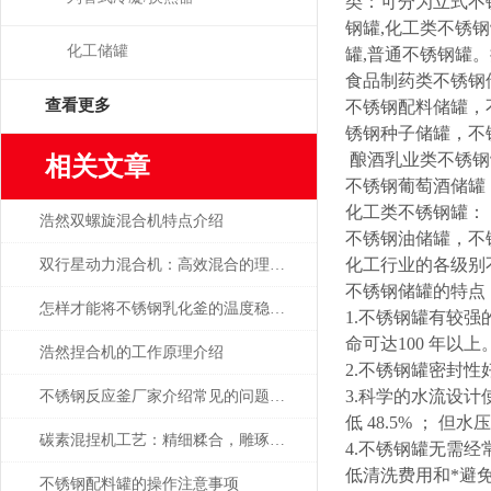
类：可分为立式不
钢罐,化工类不锈
化工储罐
罐,普通不锈钢罐
。
食品制药类不锈钢
查看更多
不锈钢配料储罐，
锈钢种子储罐，不
酿酒乳业类不锈钢
相关文章
不锈钢葡萄酒储罐
化工类不锈钢罐：
浩然双螺旋混合机特点介绍
不锈钢油储罐，不
化工行业的各级别
双行星动力混合机：高效混合的理想之选
不锈钢储罐的特点
怎样才能将不锈钢乳化釜的温度稳定在合理范围内？
1.不锈钢罐有较
命可达100 年以上
浩然捏合机的工作原理介绍
2.不锈钢罐密封
3.科学的水流设
不锈钢反应釜厂家介绍常见的问题以及解决方法
低 48.5% ；
碳素混捏机工艺：精细糅合，雕琢碳素精品
4.不锈钢罐无需
低清洗费用和*避
不锈钢配料罐的操作注意事项