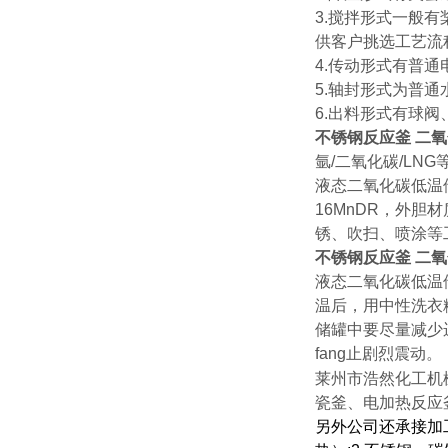
3.搅拌形式一般
供客户挑选工艺流
4.传动形式有普通
5.轴封形式为普
6.出料形式有球
不锈钢反应釜 二
氩/二氧化碳/LNG
液态二氧化碳低温
16MnDR，外胆
锈、吹扫、喷涂等
不锈钢反应釜 二
液态二氧化碳低温储
温后，用中性洗衣粉
储罐中要尽量减少
fang止剧烈震动。
莱州市浩然化工机
瓷釜、电加热反应
另外公司还承接加