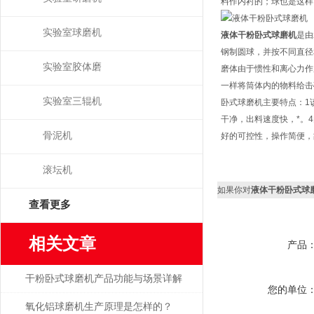
料作内衬的；球也是这样
实验室球磨机
液体干粉卧式球磨机
是由
钢制圆球，并按不同直径
实验室胶体磨
磨体由于惯性和离心力作
一样将筒体内的物料给击
实验室三辊机
卧式球磨机主要特点：1
干净，出料速度快，*。
骨泥机
好的可控性，操作简便，
滚坛机
如果你对
液体干粉卧式球
查看更多
相关文章
产品
干粉卧式球磨机产品功能与场景详解
您的单位
氧化铝球磨机生产原理是怎样的？