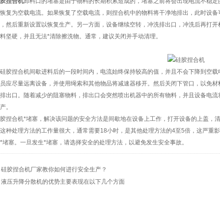
胶捏合机
卸料口的堵塞是由于物料的长期积累造成的，堵塞之前将会出现电流不稳定
恢复为空载电流。如果恢复了空载电流，则捏合机中的物料将干净地排出，此时设备
，然后重新设置以恢复生产。另一方面，设备继续空转，冲洗排出口，冲洗后再打开
料坚硬，并且无法*清除擦洗物。通常，建议关闭并手动清理。
胶捏合机间歇进料后的一段时间内，电流始终保持较高的值，并且不会下降到空载电
员应尽量远离设备，并使用绳索和其他物品将减速器移开。然后关闭下管口，以免材
排出口。随着减少的阻塞物料，排出口会突然喷出机器中的所有物料，并且设备电流
产。
捏合机*堵塞，解决该问题的安全方法是间歇地在设备上工作，打开设备的上盖，清
这种处理方法的工作量很大，通常需要18小时，是其他处理方法的4至5倍，这严重
*堵塞。一旦发生*堵塞，请选择安全的处理方法，以避免发生安全事故。
：
硅胶捏合机厂家教你如何进行安全生产？
：
液压升降分散机的优势主要表现在以下几个方面