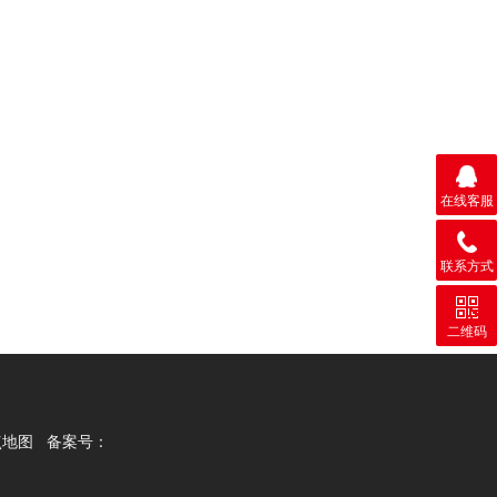
在线客服
联系方式
二维码
点地图
备案号：