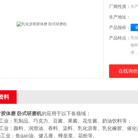
厂商性质：
生
生产地址：
产品报价：
产品特点：
乳
物
求
到
ch
在线询价
资料
胶体磨 卧式研磨机
的应用于以下各领域：
品工业：乳制品、巧克力、豆酱、果酱、花生酱、奶油饮料等；
学工业：颜料、润滑油、香料、染料、乳化沥青、乳化橡胶、催化
yao工业：鱼gan油、健儿膏、蜂皇浆、花粉等。