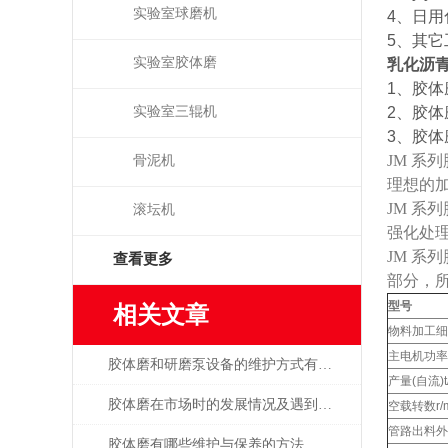
实验室球磨机
4、日
5、其
实验室胶体磨
乳化沥青
1、胶体
实验室三辊机
2、胶体
3、胶
JM 系
骨泥机
理想的
JM 系
滚坛机
强化处理
JM 系
查看更多
部分，
型号
相关文章
物料加工细
主电机功率
胶体磨和研磨泵设备的维护方式有哪些
产量(自流)t
胶体磨在市场时的发展情况及遇到的问题
空载转数r/m
管路出料外
胶体磨有哪些维护与保养的方法