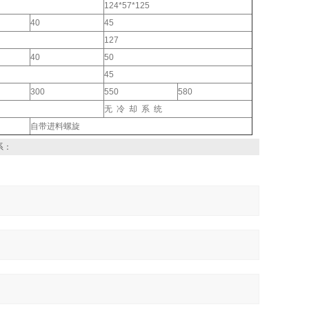
124*57*125
40
45
127
40
50
45
300
550
580
无 冷 却 系 统
自带进料螺旋
系：