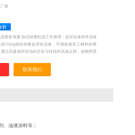
产厂家
化沥青胶体磨 卧式研磨机的工作原理：是对流体和半流体
料进行jing细化研磨处理的设备，可根据被加工物料的要
，通过高速相对连动的定齿与转齿的高速运转，使物料受
qiang大的剪切力、磨擦力及高频振动待作用。本机具有
ao微粉碎、分散、乳化、均质、混合等效能。
联系我们
剂、油漆涂料等；