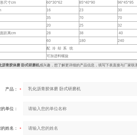
形尺寸cm
60*30*62
85*40*90
96*45*95
m
16
23
30
35
70
70
20
25
32
面距离cm
28
38
40
60
180
240
配 冷 却 系 统
可加进料螺旋
化沥青胶体磨 卧式研磨机
感兴趣，想了解更详细的产品信息，填写下表直接与厂家联
产品：
您的单位：
您的姓名：