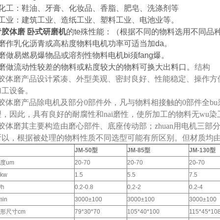
用化工：鞋油、牙膏、化妆品、香脂、肥皂、洗涤剂等
它工业：建筑工业、造纸工业、塑料工业、电池业等。
胶体磨 卧式研磨机
的te殊性能：（根据不同的物料选用不同品
磨作乳化沥青或高粘度物料电机功率可适当加da。
磨做易燃易爆物品或溶剂性物料电机bi须fang爆。
体磨做流动性较差的物料或粘度较大的物料可换大出料口。
结构
列胶体磨产品设计紧凑、外型美观、密封良好、性能稳定、操作方便
加工设备。
列胶体磨产品除电机及部分0部件外，凡与物料相接触的0部件全bu
，因此，具有良好的耐腐性和nai磨性，使所加工的物料无wu染
列胶体磨其主要构造由磨心部件、底座传动部；zhuan用电机三
所以，根据被处理的物料性质不同选型可能有所区别。但材质均
JM-50型
JM-85型
JM-130型
度um
20-70
20-70
20-70
kw
1.5
5.5
7.5
/h
0.2-0.8
0.2-2
0.2-4
in
3000±100
3000±100
3000±100
形尺寸cm
79*30*70
105*40*100
115*45*10