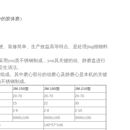
种的胶体磨）
、装修简单、生产效益高等特点、是处理jing细物料
采用you质不锈钢制成，you其关键的动、静磨盘进行
卫生清洁。
部分组成。其中磨心部分的动磨心及静磨心是本机的关键
由不锈钢制成。
JM-150型
JM-180型
JM-210型
20-70
20-70
20-70
15
22
30
2-6
2-8
2-10
3000±100
3000±100
3000±100
8
140*57*146