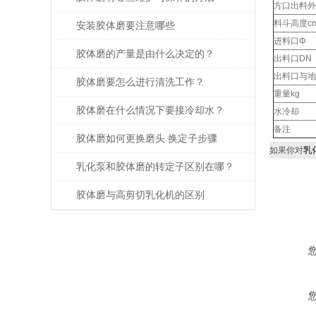
方口出料外
料斗高度c
安装胶体磨要注意哪些
进料口Φ
胶体磨的产量是由什么决定的？
出料口DN
出料口与地
胶体磨要怎么进行清洗工作？
重量kg
胶体磨在什么情况下要接冷却水？
水冷却
备注
胶体磨如何更换磨头 换定子步骤
如果你对
乳
乳化泵和胶体磨的转定子区别在哪？
胶体磨与高剪切乳化机的区别