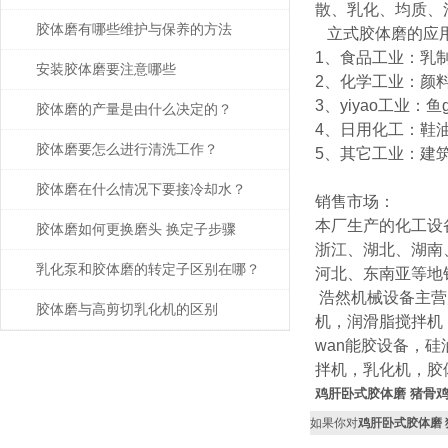
散、乳化、均质、
胶体磨有哪些维护与保养的方法
立式胶体磨的应
1、食品工业：乳
安装胶体磨要注意哪些
2、化学工业：颜
3、yiyao工业
胶体磨的产量是由什么决定的？
4、日用化工：鞋
胶体磨要怎么进行清洗工作？
5、其它工业：建
胶体磨在什么情况下要接冷却水？
销售市场：
本厂生产的化工设
胶体磨如何更换磨头 换定子步骤
浙江、湖北、湖南
乳化泵和胶体磨的转定子区别在哪？
河北、东南亚等地
浩然机械设备主营
胶体磨与高剪切乳化机的区别
机，润滑脂搅拌机
wan能胶设备，
拌机，乳化机，胶
鸡肝卧式胶体磨 猪骨
如果你对
鸡肝卧式胶体磨