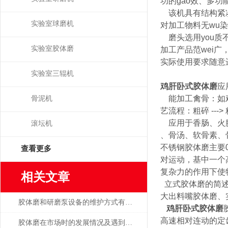
功的gao效、多功
该机具有结构紧凑
实验室球磨机
对加工物料无wu
磨头选用you质不
实验室胶体磨
加工产品范wei广
实际使用要求随意进
实验室三辊机
鸡肝卧式胶体磨
应
能加工禽骨：如鸡
骨泥机
艺流程：粗碎 ---> 粗
应用于香肠、火腿
滚坛机
、骨汤、软骨素、骨
不锈钢胶体磨主要
查看更多
对运动，基中一个
复杂力的作用下使
相关文章
立式胶体磨的简述
大出料嘴胶体磨、
胶体磨和研磨泵设备的维护方式有哪些
鸡肝卧式胶体磨
高速相对连动的定
胶体磨在市场时的发展情况及遇到的问题