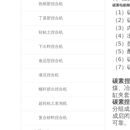
热熔胶捏合机
碳素电极糊
（1）
丁基胶捏合机
（2）
（3）
轻粘土捏合机
（4）
（5）
下出料捏合机
（5）
（6）
食品型捏合机
（7）
液压捏合机
碳素
煤、冶
螺杆挤出捏合机
缸夹套
碳素捏
超轻粘土发泡机
分组成
成启闭
复合材料捏合机
可靠
。