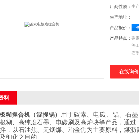
厂商性质：
生
生产地址：
产品报价：
产品特点：
碳
等
石
在线询价
资料
用于碳素、电碳、铝、石墨
极糊捏合机
（混捏锅）
极糊、高纯度石墨、电碳刷及高炉块等产品，通过
拌，以石油焦、无烟煤、冶金焦为主要原料，煤沥
及细化之目的。