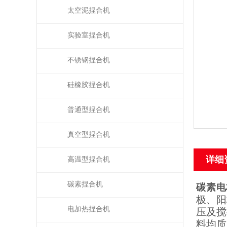
太空泥捏合机
实验室捏合机
不锈钢捏合机
硅橡胶捏合机
普通型捏合机
真空型捏合机
详细
高温型捏合机
碳素捏合机
碳素电
极、阳
电加热捏合机
压及搅
料均质