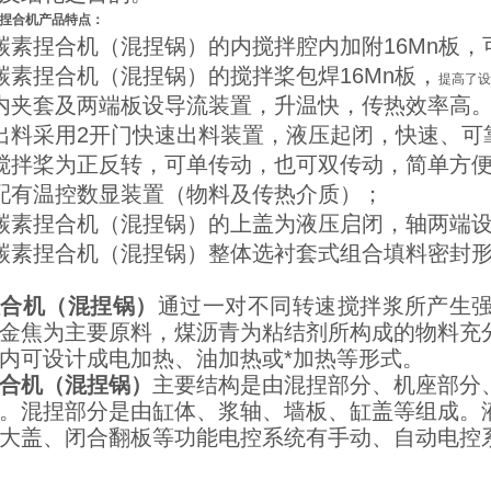
捏合机
产品特点：
碳素捏合机（混捏锅）的内搅拌腔内加附16Mn板
碳素捏合机（混捏锅）的搅拌桨包焊16Mn板，
提高了
内夹套及两端板设导流装置，升温快，传热效率高
出料采用2开门快速出料装置，液压起闭，快速、可
搅拌桨为正反转，可单传动，也可双传动，简单方
配有温控数显装置（物料及传热介质）；
碳素捏合机（混捏锅）的上盖为液压启闭，轴两端
碳素捏合机（混捏锅）整体选衬套式组合填料密封
捏合机（混捏锅）
通过一对不同转速搅拌浆所产生
金焦为主要原料，煤沥青为粘结剂所构成的物料充
内可设计成电加热、油加热或*加热等形式。
合机（混捏锅）
主要结构是由混捏部分、机座部分
。
混捏部分是由缸体、浆轴、墙板、缸盖等组成。
大盖、闭合翻板等功能
电控系统有手动、自动电控