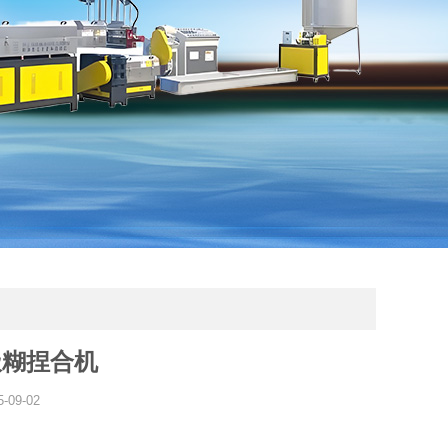
极糊捏合机
5-09-02