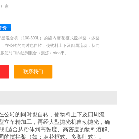
产厂家
星混合机（100-300L）的罐内麻花框式搅拌桨（多桨
），在公转的同时也自转，使物料上下及四周流动，从而
很短时间内达到混合（混炼）xiao果。
联系我们
在公转的同时也自转，使物料上下及四周流
型立车精加工，再经大型抛光机自动抛光，确
特别适合从粉体到高黏度、高密度的物料溶解、
同的搅拌桨（如：麻花框式、多桨叶式）。