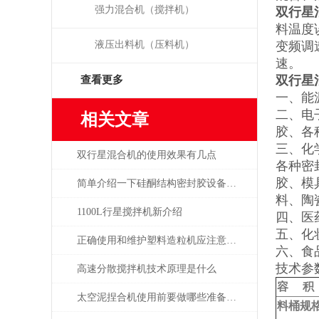
强力混合机（搅拌机）
双行星混
料温度
液压出料机（压料机）
变频调
速。
双行星
查看更多
一、能
二、电
相关文章
胶、各
三、化
双行星混合机的使用效果有几点
各种密
胶、模
简单介绍一下硅酮结构密封胶设备具有哪些产品特征？
料、陶
1100L行星搅拌机新介绍
四、医
五、化
正确使用和维护塑料造粒机应注意哪些
六、食
技术参
高速分散搅拌机技术原理是什么
容 积
太空泥捏合机使用前要做哪些准备工作？
料桶规