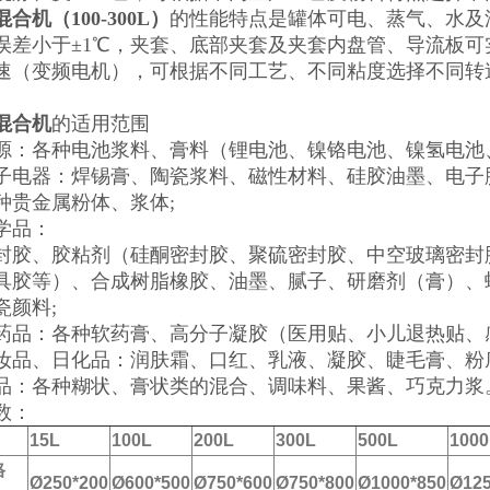
合机（100-300L）
的性能特点是罐体可电、蒸气、水及
误差小于±1℃，夹套、底部夹套及夹套内盘管、导流板
速（变频电机），可根据不同工艺、不同粘度选择不同转
混合机
的适用范围
源：各种电池浆料、膏料（锂电池、镍铬电池、镍氢电池
子电器：焊锡膏、陶瓷浆料、磁性材料、硅胶油墨、电子胶
种贵金属粉体、浆体;
学品：
封胶、胶粘剂（硅酮密封胶、聚硫密封胶、中空玻璃密封
具胶等）、合成树脂橡胶、油墨、腻子、研磨剂（膏）、
瓷颜料;
药品：各种软药膏、高分子凝胶（医用贴、小儿退热贴、
妆品、日化品：润肤霜、口红、乳液、凝胶、睫毛膏、粉
品：各种糊状、膏状类的混合、调味料、果酱、巧克力浆
数：
15L
100L
200L
300L
500L
1000
格
Ø250*200
Ø600*500
Ø750*600
Ø750*800
Ø1000*850
Ø125