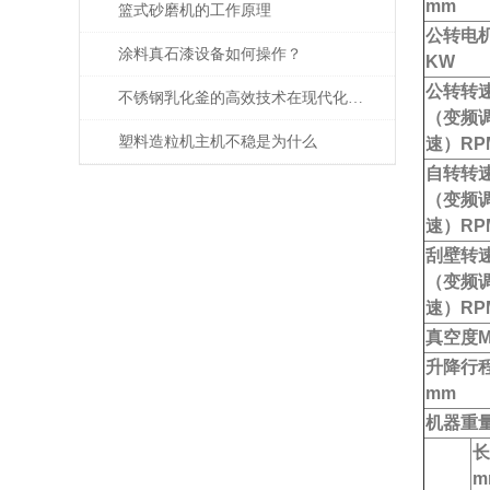
mm
篮式砂磨机的工作原理
公转电
涂料真石漆设备如何操作？
KW
公转转
不锈钢乳化釜的高效技术在现代化生产中的应用
（变频
塑料造粒机主机不稳是为什么
速）RP
自转转
（变频
速）RP
刮壁转
（变频
速）RP
真空度M
升降行
mm
机器重量
长
m