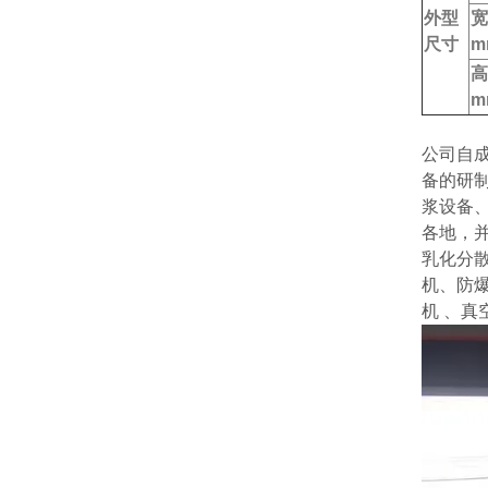
外型
宽
尺寸
m
高
m
公司自
备的研
浆设备
各地，
乳化分
机、防
机 、真