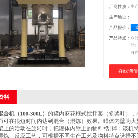
厂商性质：
生
生产地址：
产品报价：
产品特点：
双行
叶
可在
在线询价
资料
合机（100-300L）
的罐内麻花框式搅拌桨（多桨叶），
而可在很短时间内达到混合（混炼）效果。罐体内壁为大
架上的活动在旋转时，把罐体内壁上的物料*刮掉；该机
混炼、反应工艺，可根据不同生产工艺及物料特点选择不