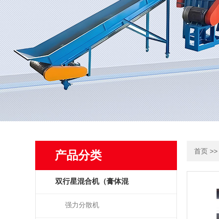
>
首页
产品分类
双行星混合机（膏体混
拌）
强力分散机