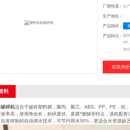
厂商性质：
生
生产地址：
产品报价：
产品特点：
塑
P
有
轴
净
在线询价
资料
粒破碎机
适合于破碎塑料膜，聚丙、聚乙、ABS、PP、PE，
产效率高，使用寿命长，粉碎废丝、废膜*缠轴等特点，该机配有
厂自发研制的自动调水技术，可节约用水50%，更适合水资源缺