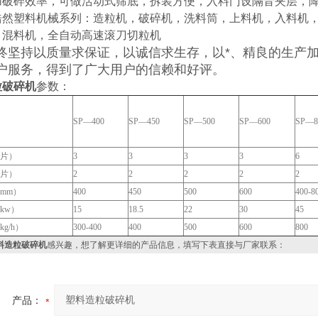
加破碎效率，可做活动式筛底，拆装方便，入料门设隔音夹层，
浩然
塑料机械系列：造粒机，破碎机，洗料筒，上料机，入料机
，混料机，全自动高速滚刀切粒机
终坚持以质量求保证，以诚信求生存，以*、精良的生产
户服务，得到了广大用户的信赖和好评。
粒破碎机
参数：
SP—400
SP—450
SP—500
SP—600
SP—8
片）
3
3
3
3
6
片）
2
2
2
2
2
mm）
400
450
500
600
400-8
kw）
15
18.5
22
30
45
g/h）
300-400
400
500
600
800
料造粒破碎机
感兴趣，想了解更详细的产品信息，填写下表直接与厂家联系：
产品：