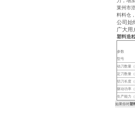
力，增
莱州市
料料仓
公司始
广大用
塑料造
参数
型号
动刀数量（
定刀数量（
切刀长度（
驱动功率（
生产能力（k
如果你对
塑