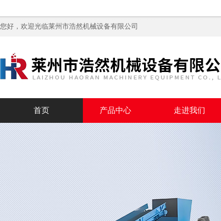
您好，欢迎光临
莱州市浩然机械设备有限公司
首页
产品中心
走进我们