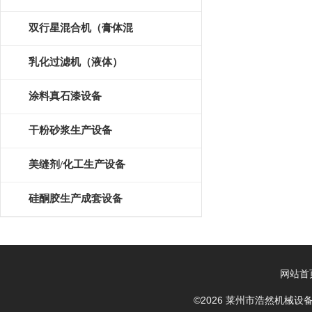
磨）
双行星混合机（膏体混
拌）
乳化过滤机（液体）
涂料真石漆设备
干粉砂浆生产设备
美缝剂/化工生产设备
硅酮胶生产成套设备
网站首
©2026 莱州市浩然机