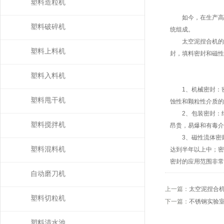
机）
塑料造粒机
如今，在生产高粘
塑料破碎机
统组成。
太空泥捏合机的真
塑料上料机
封，填料密封和磁性
塑料入料机
1、机械密封：密
塑料甩干机
蚀性和颗粒性介质的
2、包装密封：结
塑料搅拌机
昂贵，易爆和有毒介
3、磁性流体密封
塑料混料机
达到半年以上中；密
密封的应用范围非常
自动磨刀机
上一篇：
太空泥捏合
塑料切粒机
下一篇：
不锈钢实验
塑料清水池