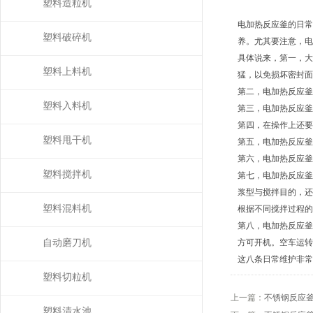
机）
塑料造粒机
电加热反应釜的日常
塑料破碎机
养。尤其要注意，电
具体说来，第一，大
塑料上料机
猛，以免损坏密封面
第二，电加热反应釜
塑料入料机
第三，电加热反应釜
第四，在操作上还要
塑料甩干机
第五，电加热反应釜
第六，电加热反应釜
塑料搅拌机
第七，电加热反应釜
浆型与搅拌目的，还
塑料混料机
根据不同搅拌过程的
第八，电加热反应釜
自动磨刀机
方可开机。空车运转
这八条日常维护非常
塑料切粒机
上一篇：
不锈钢反应
塑料清水池