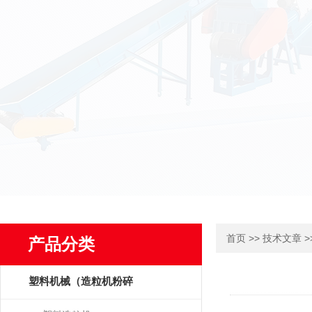
>>
>
首页
技术文章
产品分类
塑料机械（造粒机粉碎