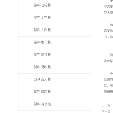
不
塑料破碎机
中需要
巨大损
塑料上料机
如何
塑料入料机
需要选
力，选
塑料甩干机
塑料搅拌机
同时
流程泵
塑料混料机
不锈
自动磨刀机
范围内
缸。在
垫圈用
塑料切粒机
塑料清水池
上一篇
下一篇