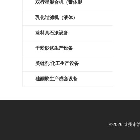
磨）
双行星混合机（膏体混
拌）
乳化过滤机（液体）
涂料真石漆设备
干粉砂浆生产设备
美缝剂/化工生产设备
硅酮胶生产成套设备
©2026 莱