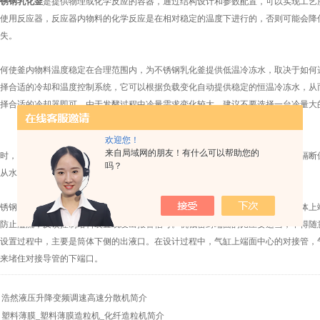
锈钢乳化釜
是提供物理或化学反应的容器，通过结构设计和参数配置，可以实现工艺
使用反应器，反应器内物料的化学反应是在相对稳定的温度下进行的，否则可能会降
失。
使釜内物料温度稳定在合理范围内，为不锈钢乳化釜提供低温冷冻水，取决于如何选
择合适的冷却和温度控制系统，它可以根据负载变化自动提供稳定的恒温冷冻水，从
择合适的冷却器即可。由于发酵过程中冷量需求变化较大，建议不要选择一台冷量大
欢迎您！
来自局域网的朋友！有什么可以帮助您的
，乳化剂体系设计中的问题也不容忽视，采用双循环水系统设计，设计高低温隔断保
吗？
从水箱的低温区抽水，直到水位上升，然后返回高温区。
钢乳化釜在对接管的一端与反应釜的溢流口连接，另一端伸入筒体内，筒形浮体上端
防止溢流，反馈控制给料装置或发出报警信号。机械密封端面的比压要适当，不得随
设置过程中，主要是筒体下侧的出液口。在设计过程中，气缸上端面中心的对接管，
来堵住对接导管的下端口。
：
浩然液压升降变频调速高速分散机简介
：
塑料薄膜_塑料薄膜造粒机_化纤造粒机简介