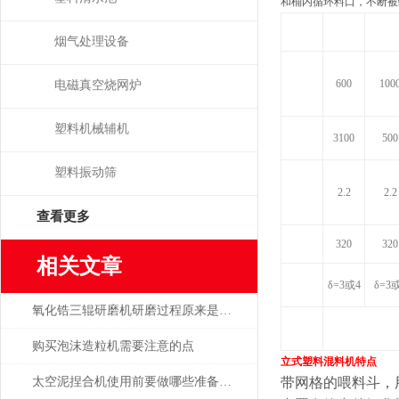
和桶内循环料口，不断被
型号
MVP-600
MVP-1
烟气处理设备
有效
容积
600
100
电磁真空烧网炉
L
装料量
塑料机械辅机
3100
500
kg
混合电
塑料振动筛
机功率
2.2
2.2
kw
查看更多
转速
rpm
320
320
相关文章
螺旋片
δ
=3
或
4
δ
=3
厚度
mm
氧化锆三辊研磨机研磨过程原来是这样的
控制
方式
购买泡沫造粒机需要注意的点
立式塑料混料机
特点
太空泥捏合机使用前要做哪些准备工作？
带网格的喂料斗，