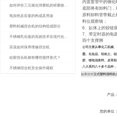
内置套管中的钢化
如何评价三元催化球磨机的研磨效果？
底部将有卸料门，
原料卸料管带截止
电加热反应釜的构成及用途
料位观察镜；
塑料机械捏合机的结构组成部分
6
、缸体上的铰链
7
、带定时器的电
不锈钢乳化釜的高效技术在现代化生产中的应用
四个支撑脚
应该如何保养维修捏合机
公司主要从事化工机械、
墨、化妆品、轻粘土、硅
硅胶捏合机都有哪些搅拌形式？
胶、锂电池浆料、皮革助
八大系列八十多个品种，
不锈钢捏合机安全操作规程
如果你对
立式塑料混料机
产品
您的单位