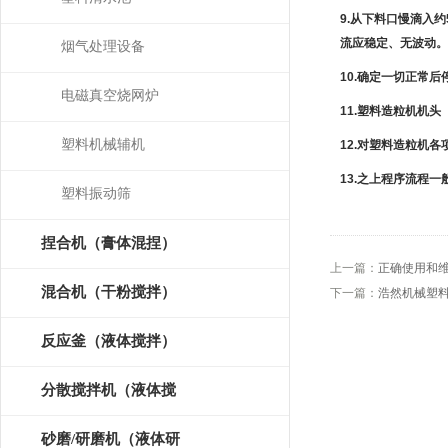
9.
从下料口慢滴入约
流应稳定、无波动。
烟气处理设备
10.
确定一切正常后
电磁真空烧网炉
11.塑料造粒机
机头
塑料机械辅机
12.
对
塑料造粒机
各
13.
之上程序流程一
塑料振动筛
捏合机（膏体混捏）
上一篇：
正确使用和
混合机（干粉搅拌）
下一篇：
浩然机械塑
反应釜（液体搅拌）
分散搅拌机（液体搅
拌）
砂磨/研磨机（液体研