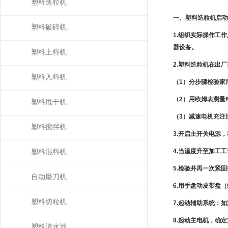
机）
塑料造粒机
一、
塑料造粒机
启动
塑料破碎机
1.
组织实际操作工作
器设备。
塑料上料机
2.
塑料造粒机在出厂
塑料入料机
（
1
）分步骤检验家
（
2
）用欧姆表测量
塑料甩干机
（
3
）减速电机充注
塑料搅拌机
3.
开启主开关电源，
4.
当溫度升至加工工
塑料混料机
5.
检验并再一次紧固
自动磨刀机
6.
用手盘动皮带盘（
塑料切粒机
7.
起动辅助系统：如
8.
起动主电机，确定
塑料清水池