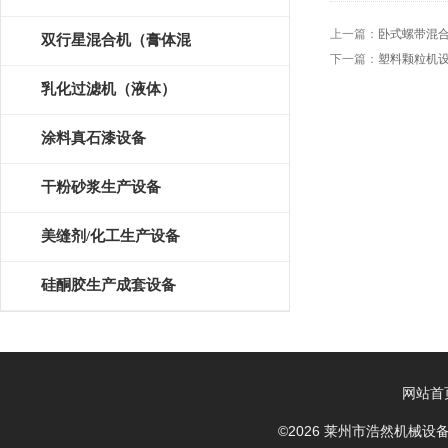
上一篇：
卧式螺带混
磨）
双行星混合机（膏体混
下一篇：
塑料颗粒机
拌）
乳化过滤机（液体）
涂料真石漆设备
干粉砂浆生产设备
美缝剂/化工生产设备
硅酮胶生产成套设备
网站首
©2026 莱州市浩然机