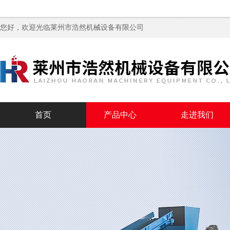
您好，欢迎光临
莱州市浩然机械设备有限公司
首页
产品中心
走进我们