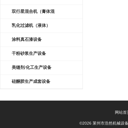
磨）
双行星混合机（膏体混
拌）
乳化过滤机（液体）
涂料真石漆设备
干粉砂浆生产设备
美缝剂/化工生产设备
硅酮胶生产成套设备
网站首
©2026 莱州市浩然机