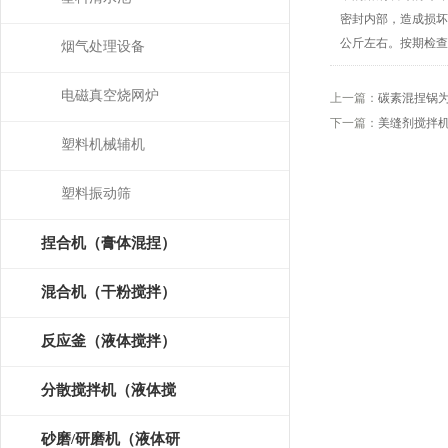
密封内部，造成损坏
公斤左右。按期检查
烟气处理设备
电磁真空烧网炉
上一篇：
碳素混捏锅
下一篇：
美缝剂搅拌
塑料机械辅机
塑料振动筛
捏合机（膏体混捏）
混合机（干粉搅拌）
反应釜（液体搅拌）
分散搅拌机（液体搅
拌）
砂磨/研磨机（液体研