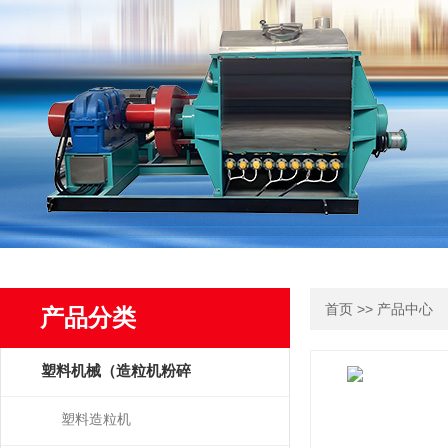
>>
首页
产品中心
产品分类
塑料机械（造粒机粉碎
机）
塑料造粒机