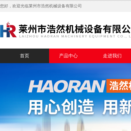
您好，欢迎光临
莱州市浩然机械设备有限公司
首页
产品中心
走进我们