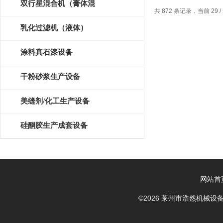
磨）
双行星混合机（膏体混
共 872 条记录，当前 29 /
拌）
乳化过滤机（液体）
涂料真石漆设备
干粉砂浆生产设备
美缝剂/化工生产设备
硅酮胶生产成套设备
网站首
©2026 莱州市浩然机